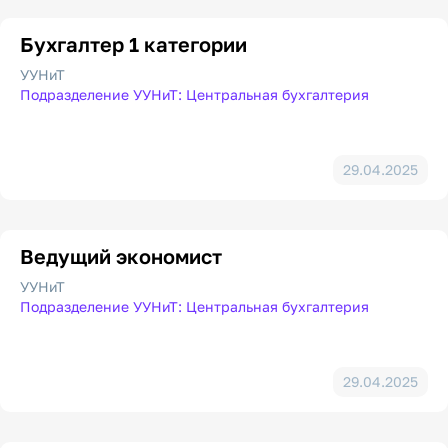
Гармонизация
межнациональных
Бухгалтер 1 категории
отношений в
молодежной
УУНиТ
среде
Подразделение УУНиТ: Центральная бухгалтерия
Профилактика
экстремизма
в молодежной
среде
29.04.2025
Ведущий экономист
УУНиТ
Подразделение УУНиТ: Центральная бухгалтерия
29.04.2025