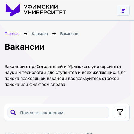
труда
Личный
кабинет
Профком
работников
Расписание
Отдых в
Платное
СОЦ
обучение
«Авиатор»
Главная
Карьера
Вакансии
Стипендии,
Телефонный
именные
Вакансии
справочник
стипендии и
иные виды
Бланки
материальной
документов
поддержки
Пройти опрос о
Вакансии от работодателей и Уфимского университета
Международная
проекте
науки и технологий для студентов и всех желающих. Для
деятельность
«Передовые
поиска подходящей вакансии воспользуйтесь строкой
инженерные
Как перейти
поиска или фильтром справа.
школы» и
в Уфимский
программе
университет
«Приоритет 2030»
из другого
вуза?
Личный
кабинет
Вакантные
бюджетные
Кадровый
места для
электронный
приема
документооборот
(перевода)