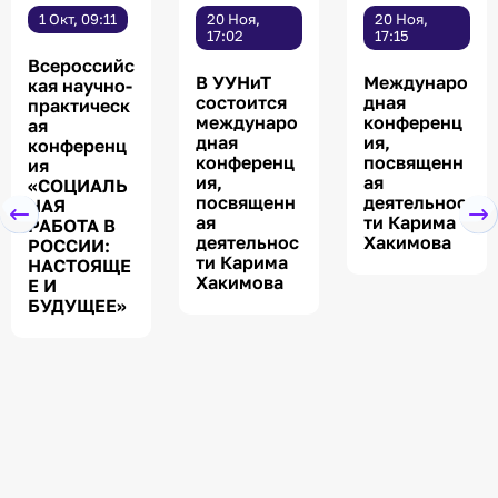
1 Окт, 09:11
20 Ноя,
20 Ноя,
17:02
17:15
Всероссийс
В УУНиТ
Междунаро
кая научно-
состоится
дная
практическ
междунаро
конференц
ая
дная
ия,
конференц
конференц
посвященн
ия
ия,
ая
«СОЦИАЛЬ
посвященн
деятельнос
НАЯ
ая
ти Карима
РАБОТА В
деятельнос
Хакимова
РОССИИ:
ти Карима
НАСТОЯЩЕ
Хакимова
Е И
БУДУЩЕЕ»