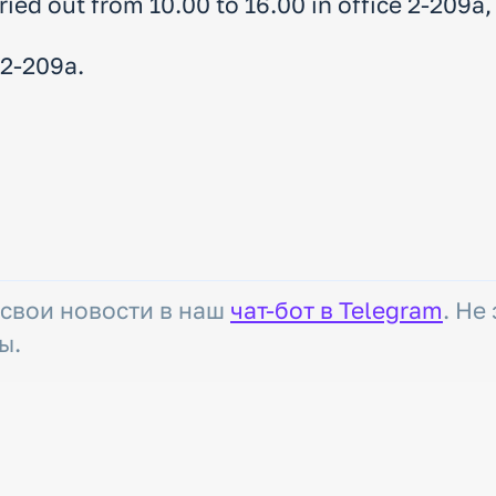
ried out from 10.00 to 16.00 in office 2-209a
 2-209a.
 свои новости в наш
чат-бот в Telegram
. Не
ы.