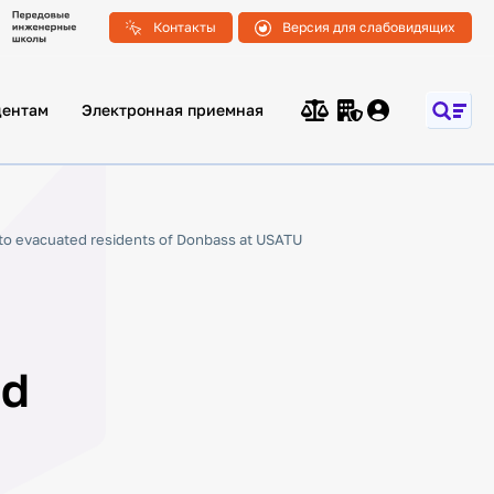
Контакты
Версия для слабовидящих
дентам
Электронная приемная
 to evacuated residents of Donbass at USATU
ed