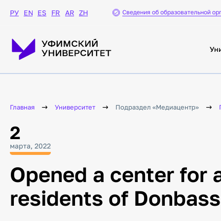
Личный кабинет
Сведения об образовательной ор
РУ
EN
ES
FR
AR
ZH
Кадровый электронный
документооборот
Ун
Координационный
центр
Сайт Координационного
центра
Противодействие
идеологии терроризма в
Главная
Университет
Подраздел «Медиацентр»
молодежной среде
2
Социокультурная
адаптация иностранных
студентов
марта, 2022
Связь поколений,
духовные ценности
Opened a center for 
Формирование
общероссийской
residents of Donbas
гражданской
идентичности
Профилактика буллинга