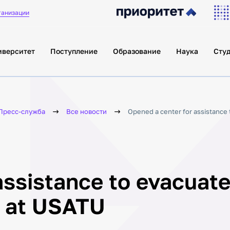
ганизации
иверситет
Поступление
Образование
Наука
Сту
Пресс-служба
Все новости
Opened a center for assistance
assistance to evacuat
s at USATU