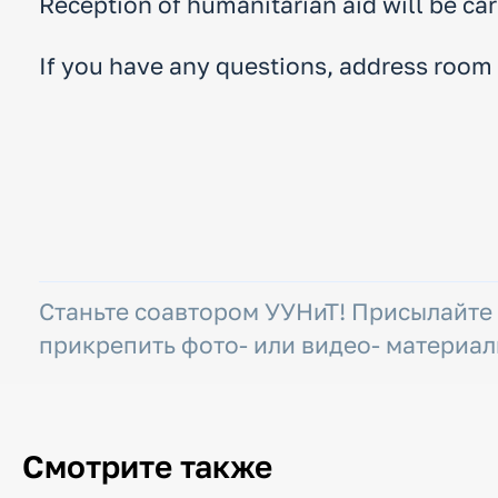
Reception of humanitarian aid will be car
If you have any questions, address room
Станьте соавтором УУНиТ! Присылайте
прикрепить фото- или видео- материал
Смотрите также