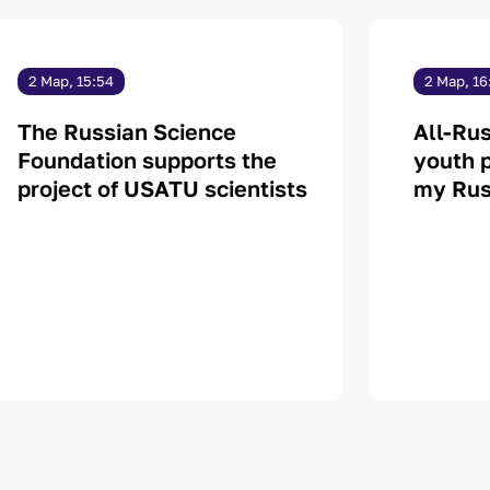
2 Мар, 15:54
2 Мар, 16:02
he Russian Science
All-Russia
oundation supports the
youth proj
roject of USATU scientists
my Russia