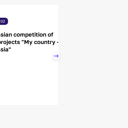
3 Мар, 10:02
n competition of
Drone for the Arctic
ects "My country -
premonition to scien
"
inventions