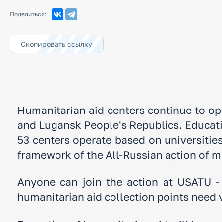
Гармонизация
межнациональных
Поделиться:
отношений в молодежной
среде
Профилактика
Скопировать ссылку
экстремизма в
молодежной среде
Humanitarian aid centers continue to op
and Lugansk People's Republics. Educatio
53 centers operate based on universities
framework of the All-Russian action of
Anyone can join the action at USATU - 
humanitarian aid collection points need v