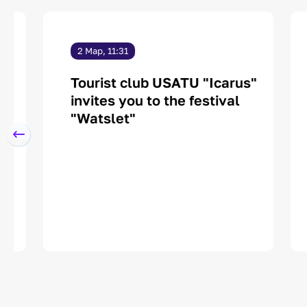
2 Мар, 11:31
Tourist club USATU "Icarus"
T
invites you to the festival
F
"Watslet"
p