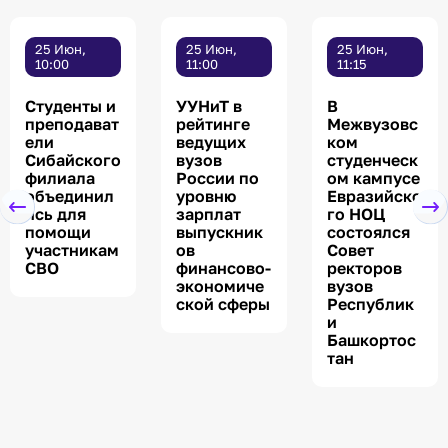
25 Июн,
25 Июн,
25 Июн,
10:00
11:00
11:15
Студенты и
УУНиТ в
В
преподават
рейтинге
Межвузовс
ели
ведущих
ком
Сибайского
вузов
студенческ
филиала
России по
ом кампусе
объединил
уровню
Евразийско
ись для
зарплат
го НОЦ
помощи
выпускник
состоялся
участникам
ов
Совет
СВО
финансово-
ректоров
экономиче
вузов
ской сферы
Республик
и
Башкортос
тан