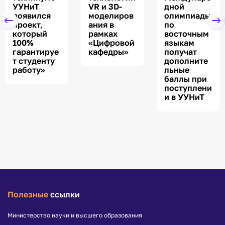
УУНиТ
VR и 3D-
дной
появился
моделиров
олимпиады
проект,
ания в
по
который
рамках
восточным
100%
«Цифровой
языкам
гарантируе
кафедры»
получат
т студенту
дополните
работу»
льные
баллы при
поступлени
и в УУНиТ
Полезные
ссылки
Министерство науки и высшего образования