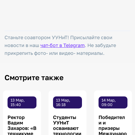
Станьте соавтором УУНиТ! Присылайте свои
новости в наш
чат-бот в Telegram
. Не забудьте
прикрепить фото- или видео- материалы.
Смотрите также
13 Мар,
13 Мар,
14 Мар,
15:40
16:18
09:00
Ректор
Студенты
Победител
Вадим
УУНиТ
и и
Захаров: «В
осваивают
призеры
техникуме
технологии
Междунаро