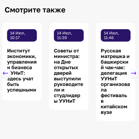
Смотрите также
14 Июл,
14 Июл,
15 Июл,
11:39
11:46
09:00
Советы от
Русская
Проекты
министра:
матрешка и
молодых
на Дне
башкирски
ученых из
открытых
й чак-чак:
Уфимского
дверей
делегация
университе
выступили
УУНиТ
та
руководите
организова
выиграли
ли и
ла
миллионны
студлидер
фестиваль
е гранты
ы УУНиТ
в
китайском
вузе