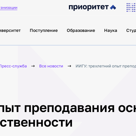
ганизации
иверситет
Поступление
Образование
Наука
Сту
Пресс-служба
Все новости
ИИГУ: трехлетний опыт препо
пыт преподавания ос
рственности