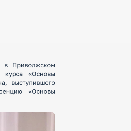
з в Приволжском
и курса «Основы
на, выступившего
еренцию «Основы