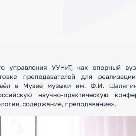
ого управления УУНиТ, как опорный ву
овке преподавателей для реализаци
овёл в Музее музыки им. Ф.И. Шаляпи
российскую научно-практическую конф
ология, содержание, преподавание».