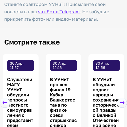
Станьте соавтором УУНиТ! Присылайте свои
новости в наш
чат-бот в Telegram
. Не забудьте
прикрепить фото- или видео- материалы.
Смотрите также
30 Апр,
30 Апр,
30 Апр,
11:57
12:16
12:56
Слушатели
В УУНиТ
В УУНиТ
МАГУ
прошел
обсудили
УУНиТ
финал 19
подвиг
обсудили
Кубка
народа и
вопросы
Башкортос
сохранение
местного
тана по
историческ
самоуправ
физике
ой правды
ления с
среди
о Великой
представит
старшеклас
Отечествен
елем
сников
ной войне