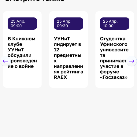
25 Апр,
25 Апр,
25 Апр,
09:00
09:30
10:00
В Книжном
УУНиТ
Студентка
клубе
лидирует в
Уфимского
УУНиТ
12
университе
обсудили
предметны
та
произведен
х
принимает
ие о войне
направлени
участие в
ях рейтинга
форуме
RAEX
«Госзаказ»