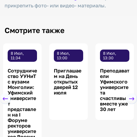
прикрепить фото- или видео- материалы.
Смотрите также
8 Июл,
8 Июл,
8 Июл,
11:34
13:00
13:30
Сотрудниче
Приглашае
Преподават
ство УУНиТ
м на День
ели
с вузами
открытых
Уфимского
Монголии:
дверей 12
университе
Уфимский
июля
та
университе
счастливы
т
вместе уже
представле
30 лет
н на I
Форуме
ректоров
университе
тов России