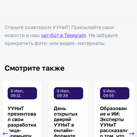
Станьте соавтором УУНиТ! Присылайте свои
новости в наш
чат-бот в Telegram
. Не забудьте
прикрепить фото- или видео- материалы.
Смотрите также
9 Июл,
9 Июл,
9 Июл,
09:11
09:39
09:55
УУНиТ
День
Образован
презентова
открытых
ие и ИИ:
л свои
дверей
Эксперты
разработки
УУНиТ в
УУНиТ
вице-
онлайн-
рассказали
премьеру
формате
о том, что