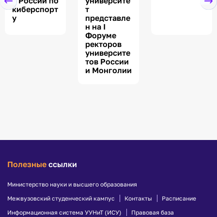
а России по
университе
киберспорт
т
у
представле
н на I
Форуме
ректоров
университе
тов России
и Монголии
Полезные
ссылки
Министерство науки и высшего образования
Межвузовский студенческий кампус
Контакты
Расписание
Информационная система УУНиТ (ИСУ)
Правовая база