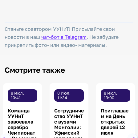
Станьте соавтором УУНиТ! Присылайте свои
новости в наш
чат-бот в Telegram
. Не забудьте
прикрепить фото- или видео- материалы.
Смотрите также
8 Июл,
8 Июл,
8 Июл,
10:41
11:34
13:00
Команда
Сотрудниче
Приглашае
УУНиТ
ство УУНиТ
м на День
завоевала
с вузами
открытых
серебро
Монголии:
дверей 12
Чемпионат
Уфимский
июля