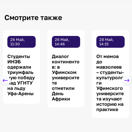
Смотрите также
26 Май,
26 Май,
28 Май,
11:30
14:46
14:15
Студенты
Диалог
От мемов
ИНЭБ
континенто
до
одержали
в: в
мавзолеев
триумфаль
Уфимском
– студенты-
ную победу
университе
культуроло
над УГНТУ
те
ги
на льду
отметили
Уфимского
Уфа-Арены
День
университе
Африки
та изучают
историю на
практике