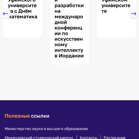
университе
разработки
университе
та с Днём
на
те
математика
междунаро
дной
конференц
ии по
искусствен
ному
интеллекту
в Иордании
Полезные
ссылки
Министерство науки и высшего образования
Межвузовский студенческий кампус
Контакты
Расписание