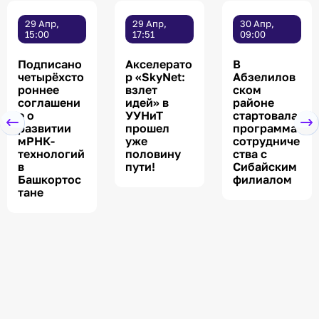
29 Апр,
29 Апр,
30 Апр,
15:00
17:51
09:00
Подписано
Акселерато
В
четырёхсто
р «SkyNet:
Абзелилов
роннее
взлет
ском
соглашени
идей» в
районе
е о
УУНиТ
стартовала
развитии
прошел
программа
мРНК-
уже
сотрудниче
технологий
половину
ства с
в
пути!
Сибайским
Башкортос
филиалом
тане