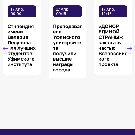
17 Апр,
17 Апр,
17 Апр,
09:00
09:15
12:45
Стипендия
Преподават
«ДОНОР
имени
ели
ЕДИНОЙ
Валерия
Уфимского
СТРАНЫ»:
Лесунова
университе
как стать
для лучших
та
частью
студентов
получили
Всероссийс
Уфимского
высшие
кого
института
награды
проекта
города