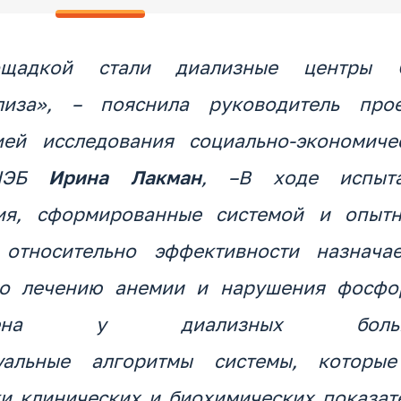
ощадкой стали диализные центры
лиза», – пояснила руководитель прое
ей исследования социально-экономиче
ИНЭБ
Ирина Лакман
, –В ходе испыт
ния, сформированные системой и опыт
 относительно эффективности назнача
по лечению анемии и нарушения фосфо
бмена у диализных больн
ктуальные алгоритмы системы, которы
и клинических и биохимических показат