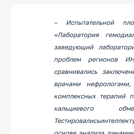
– Испытательной пл
«Лаборатория гемодиа
заведующий лаборатори
проблем регионов 
сравнивались заключе
врачами нефрологами,
комплексных терапий 
кальциевого о
Тестировалисьинтелле
основе анализа динамик