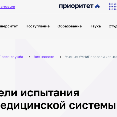
ганизации
иверситет
Поступление
Образование
Наука
Сту
Пресс-служба
Все новости
Ученые УУНиТ провели испыта
ели испытания
медицинской системы