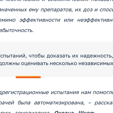
значенных ему препаратов, их доз и спос
омимо эффективности или неэффективн
збыточность.
пытаний, чтобы доказать их надежность
 должны оценивать несколько независимых
дрегистрационные испытания нам помогло
рачей была автоматизирована, – расска
ории гемодиализа
Оксана Шкель.
– 