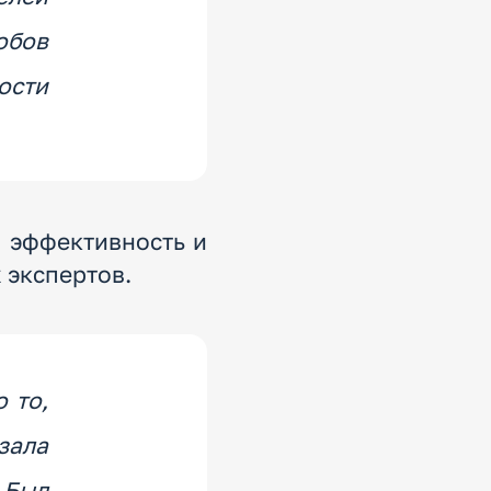
обов
ости
, эффективность и
 экспертов.
 то,
зала
Был