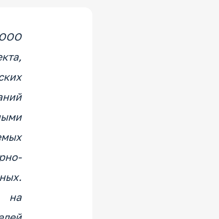
 ООО
кта,
ских
аний
ными
емых
рно-
ых.
е на
елей