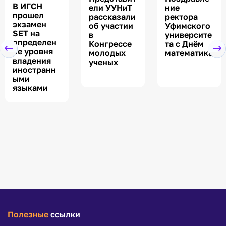
В ИГСН
ели УУНиТ
ние
прошел
рассказали
ректора
экзамен
об участии
Уфимского
SET на
в
университе
определен
Конгрессе
та с Днём
ие уровня
молодых
математика
владения
ученых
иностранн
ыми
языками
Полезные
ссылки