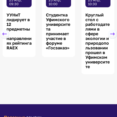
09:30
10:00
10:30
УУНиТ
Студентка
Круглый
лидирует в
Уфимского
стол с
12
университе
работодате
предметны
та
лями в
х
принимает
сфере
направлени
участие в
экологии и
ях рейтинга
форуме
природопо
RAEX
«Госзаказ»
льзовании
прошел в
Уфимском
университе
те