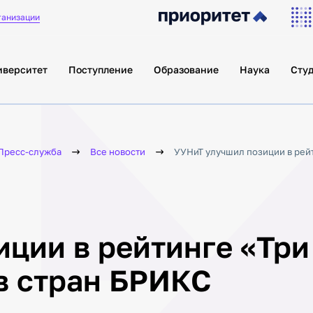
ганизации
иверситет
Поступление
Образование
Наука
Сту
Пресс-служба
Все новости
УУНиТ улучшил позиции в рейт
ции в рейтинге «Три
в стран БРИКС