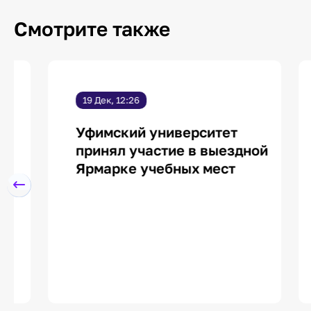
Смотрите также
19 Дек, 12:26
1
Уфимский университет
В
принял участие в выездной
п
Ярмарке учебных мест
к
к