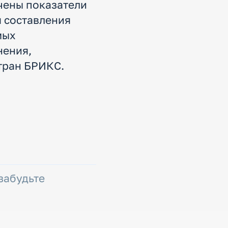
ючены показатели
 составления
мых
нения,
тран БРИКС.
 забудьте