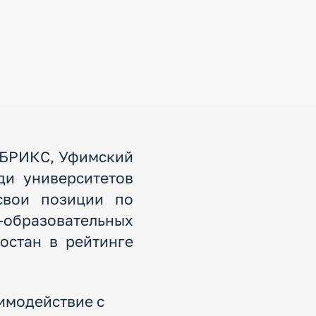
н БРИКС, Уфимский
ди университетов
свои позиции по
образовательных
остан в рейтинге
аимодействие с