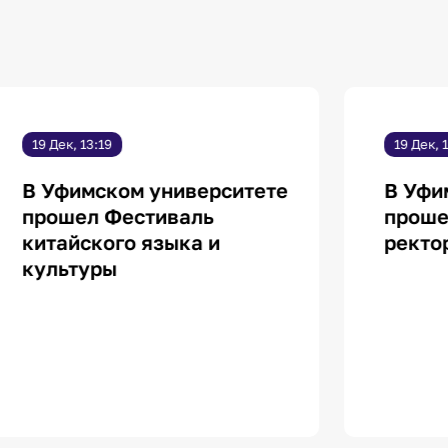
9 Дек, 13:19
19 Дек, 15:00
 Уфимском университете
В Уфимск
рошел Фестиваль
прошел К
итайского языка и
ректора"
ультуры