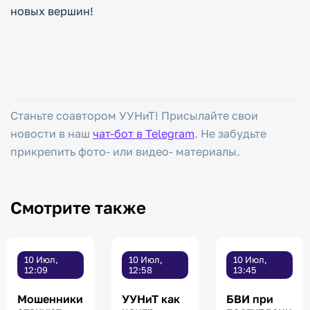
новых вершин!
Станьте соавтором УУНиТ! Присылайте свои
новости в наш
чат-бот в Telegram
. Не забудьте
прикрепить фото- или видео- материалы.
Смотрите также
10 Июл,
10 Июл,
10 Июл,
12:09
12:58
13:45
Мошенники
УУНиТ как
БВИ при