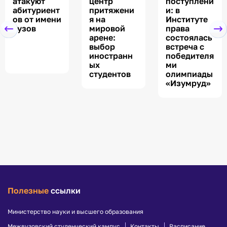
атакуют
центр
поступлени
абитуриент
притяжени
и: в
ов от имени
я на
Институте
вузов
мировой
права
арене:
состоялась
выбор
встреча с
иностранн
победителя
ых
ми
студентов
олимпиады
«Изумруд»
Полезные
ссылки
Министерство науки и высшего образования
Межвузовский студенческий кампус
Контакты
Расписание