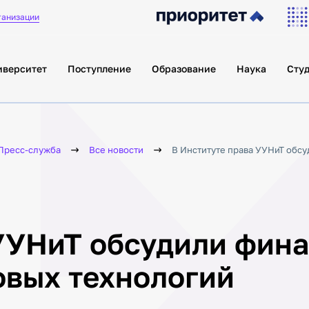
ганизации
иверситет
Поступление
Образование
Наука
Сту
Пресс-служба
Все новости
В Институте права УУНиТ обсу
 УУНиТ обсудили фин
овых технологий