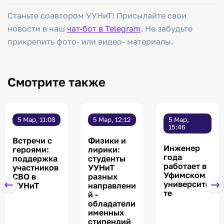
Станьте соавтором УУНиТ! Присылайте свои
новости в наш
чат-бот в Telegram
. Не забудьте
прикрепить фото- или видео- материалы.
Смотрите также
5 Мар, 11:08
5 Мар, 12:12
5 Мар,
15:46
Встречи с
Физики и
Инженер
героями:
лирики:
года
поддержка
студенты
работает в
участников
УУНиТ
Уфимском
СВО в
разных
университе
УУНиТ
направлени
те
й -
обладатели
именных
стипендий