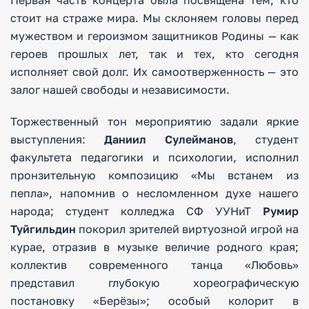
Первая часть концерта была посвящена тем, кто
стоит на страже мира. Мы склоняем головы перед
мужеством и героизмом защитников Родины — как
героев прошлых лет, так и тех, кто сегодня
исполняет свой долг. Их самоотверженность — это
залог нашей свободы и независимости.
Торжественный тон мероприятию задали яркие
выступления:
Даниил Сулейманов
, студент
факультета педагогики и психологии, исполнил
пронзительную композицию «Мы встанем из
пепла», напомнив о несломленном духе нашего
народа; студент колледжа СФ УУНиТ
Румир
Туйгильдин
покорил зрителей виртуозной игрой на
курае, отразив в музыке величие родного края;
коллектив современного танца «Любовь»
представил глубокую хореографическую
постановку «Берёзы»; особый колорит в