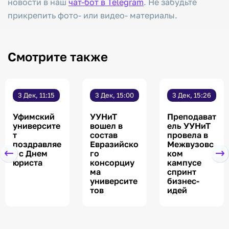
новости в наш
чат-бот в Telegram
. Не забудьте
прикрепить фото- или видео- материалы.
Смотрите также
3 Дек, 11:15
3 Дек, 15:00
3 Дек, 15:26
Уфимский
УУНиТ
Преподават
университе
вошел в
ель УУНиТ
т
состав
провела в
поздравляе
Евразийско
Межвузовс
т с Днем
го
ком
юриста
консорциу
кампусе
ма
спринт
университе
бизнес-
тов
идей