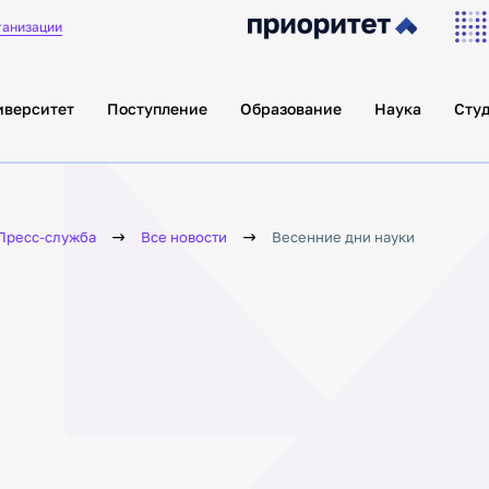
ганизации
иверситет
Поступление
Образование
Наука
Сту
Пресс-служба
Все новости
Весенние дни науки