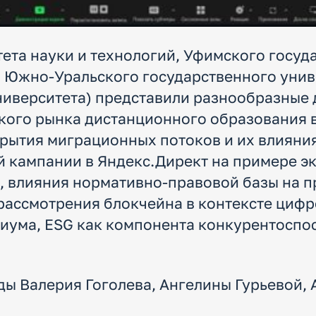
та науки и технологий, Уфимского госуд
, Южно-Уральского государственного унив
ниверситета) представили разнообразные 
ого рынка дистанционного образования в
рытия миграционных потоков и их влияния
 кампании в Яндекс.Директ на примере эк
 влияния нормативно-правовой базы на 
рассмотрения блокчейна в контексте циф
циума, ESG как компонента конкурентоспо
ы Валерия Гоголева, Ангелины Гурьевой, 