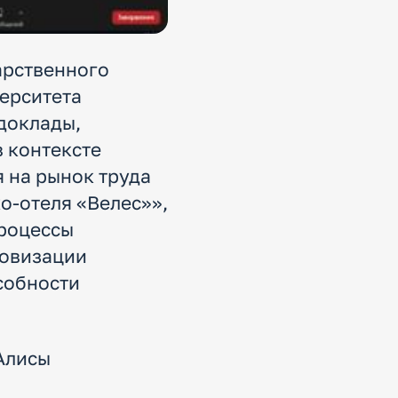
арственного
ерситета
доклады,
 контексте
 на рынок труда
о-отеля «Велес»»,
процессы
ровизации
собности
Алисы