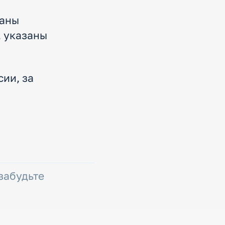
даны
 указаны
ии, за
 забудьте