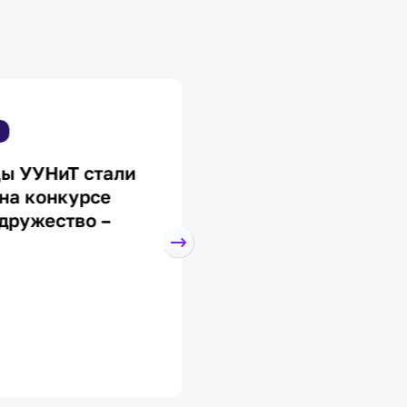
24 Апр, 11:50
ы УУНиТ стали
В УУНиТ полным х
на конкурсе
идет работа с
дружество –
инженерными кла