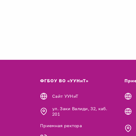
ФГБОУ ВО «УУНиТ»
Прие
Сайт УУНиТ
ул. Заки Валиди, 32, каб.
201
Приемная ректора