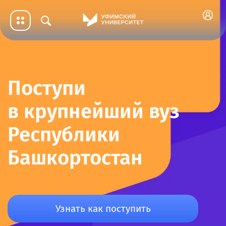
Поступи
в крупнейший вуз
Республики
Башкортостан
Узнать как поступить