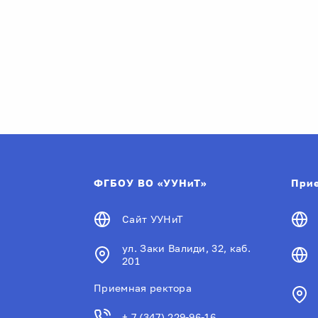
ФГБОУ ВО «УУНиТ»
Прие
Сайт УУНиТ
ул. Заки Валиди, 32, каб.
201
Приемная ректора
+ 7 (347) 229-96-16