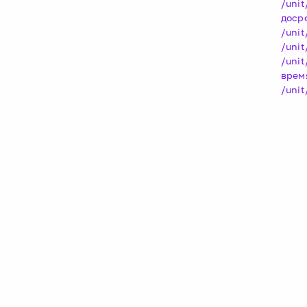
/uni
доср
/uni
/uni
/uni
врем
/uni