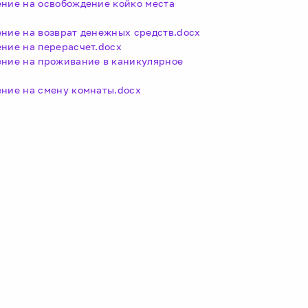
ение на освобождение койко места
ение на возврат денежных средств.docx
ение на перерасчет.docx
ение на проживание в каникулярное
ение на смену комнаты.docx