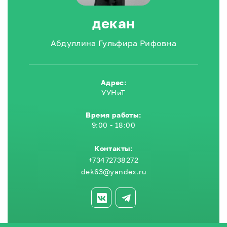
декан
Абдуллина Гульфира Рифовна
Адрес:
УУНиТ
Время работы:
9:00 - 18:00
Контакты:
+73472738272
dek63@yandex.ru