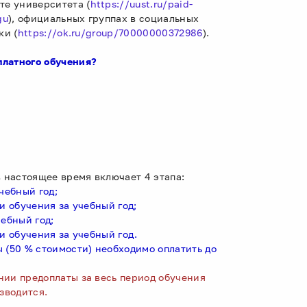
е университета (
https://uust.ru/paid-
gu
), официальных группах в социальных
ки (
https://ok.ru/group/70000000372986
).
платного обучения?
в настоящее время включает 4 этапа:
учебный год;
ти обучения за учебный год;
чебный год;
ти обучения за учебный год.
 (50 % стоимости) необходимо оплатить до
нии предоплаты за весь период обучения
зводится.