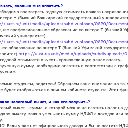
узнать, сколько мне оплатить?
еобходимо посмотреть годовую стоимость вашего направления
 литере Н (бывший Башкирский государственный университет
s://uust.ru/unit/media/uploads/subdivuploads/OSPO/Doc
еднее профессиональное образование по литере Т (бывший 
ический университет)
s://uust.ru/unit/media/uploads/subdivuploads/OSPO/Docume
сшее образование по литере Т (бывший Уфимский государст
ерситет)
https://uust.ru/unit/media/uploads/subdivupload
т годовой стоимости вычесть произведенную ранее оплату.
олученную сумму необходимо оплатить в соответствии с граф
бучение.
аемые студенты, родители! Обращаем ваше внимание на то, 
те будет отображаться в личном кабинете студента. Этот фу
акое налоговый вычет, и как его получить?
говый вычет – сумма, с которой можно не платить налог на д
одаря вычету можно уменьшить сумму НДФЛ с доходов или в
у.
О! Если у вас нет официального дохода и Вы не платите НДФ