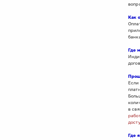
вопр
Как 
Опла
прил
банк
Где 
Инди
дого
Прош
Если
плат
Боль
коли
в св
рабо
дост
Где 