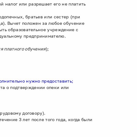
й налог или разрешает его не платить
одопечных, братьев или сестер (при
да). Вычет положен за любое обучение
 быть образовательное учреждение с
идуальному предпринимателю.
ия платного обучения
);
ополнительно нужно предоставить;
та о подтверждении опеки или
 трудовому договору).
ечение 3 лет после того года, когда были