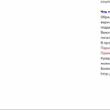
ссыл
Что 
Обра
вари
подд
Важн
погас
В пр
Перио
Прим
Кред
можно
Боле
http: