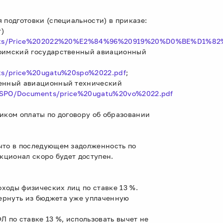
 подготовки (специальности) в приказе:
)
uments/Price%202022%20%E2%84%96%20919%20%D0%BE%D1%82%
Уфимский государственный авиационный
nts/price%20ugatu%20spo%2022.pdf
;
венный авиационный технический
s/OSPO/Documents/price%20ugatu%20vo%2022.pdf
иком оплаты по договору об образовании
что в последующем задолженность по
нкционал скоро будет доступен.
оходы физических лиц по ставке 13 %.
ернуть из бюджета уже уплаченную
Л по ставке 13 %, использовать вычет не