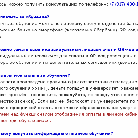
осы можно получить консультацию по телефону:
+7 (917) 430-
оплатить за обучение?
тить за обучение можно по лицевому счету в отделении банк
ожение банка на смартфоне (желательно Сбербанк). QR-код
а.
можно узнать свой индивидуальный лицевой счет и
QR
-код 
видуальный лицевой счет для оплаты и QR-код размещены в 
воре об обучении и на дополнительных соглашениях (действую
ла ли моя оплата за обучение?
 оплата произведена правильно (в соответствии с последни
ного обучения УУНиТ), деньги попадут в университет. Уважа
шая просьба – не звоните, пожалуйста, по поводу уточнения 
чество звонков). Если вас не беспокоят из университета по
язи с просрочкой оплаты стоимости образовательных услуг, 
таем над функционалом отображения оплаты в личном кабине
упен для обучающихся.
я могу получить информацию о платном обучении?