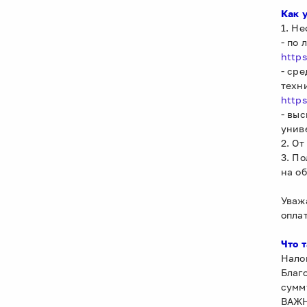
Как 
1. Н
- по
http
- ср
техн
http
- вы
унив
2. О
3. П
на о
Уваж
опла
Что т
Нало
Благ
сумм
ВАЖН