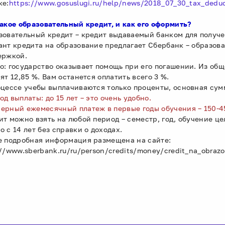
ке:
https://www.gosuslugi.ru/help/news/2018_07_30_tax_dedu
такое образовательный кредит, и как его оформить?
зовательный кредит – кредит выдаваемый банком для получ
ант кредита на образование предлагает Сбербанк – образов
ержкой.
о: государство оказывает помощь при его погашении. Из обще
ят 12,85 %. Вам останется оплатить всего 3 %.
оцессе учебы выплачиваются только проценты, основная сум
д выплаты: до 15 лет – это очень удобно.
ерный ежемесячный платеж в первые годы обучения – 150-4
ит можно взять на любой период – семестр, год, обучение ц
 с 14 лет без справки о доходах.
е подробная информация размещена на сайте:
//www.sberbank.ru/ru/person/credits/money/credit_na_obrazo