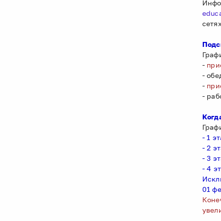
Инфо
educ
сетя
Подс
Граф
-
при
- обе
-
при
- раб
Когд
Граф
- 1 э
- 2 э
- 3 э
- 4 э
Искл
01 ф
Коне
увел