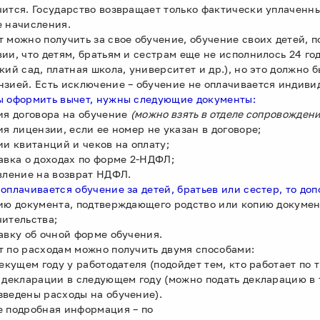
чится. Государство возвращает только фактически уплаченны
е начисления.
т можно получить за свое обучение, обучение своих детей, п
вии, что детям, братьям и сестрам еще не исполнилось 24 го
ский сад, платная школа, университет и др.), но это должно
нзией. Есть исключение – обучение не оплачивается индив
ы оформить вычет, нужны следующие документы:
пия договора на обучение
(можно взять в отделе сопровожден
пия лицензии, если ее номер не указан в договоре;
пии квитанций и чеков на оплату;
равка о доходах по форме 2-НДФЛ;
явление на возврат НДФЛ.
 оплачивается обучение за детей, братьев или сестер, то д
пию документа, подтверждающего родство или копию докумен
чительства;
равку об очной форме обучения.
т по расходам можно получить двумя способами:
текущем году у работодателя (подойдет тем, кто работает по
о декларации в следующем году (можно подать декларацию в т
зведены расходы на обучение).
е подробная информация – по