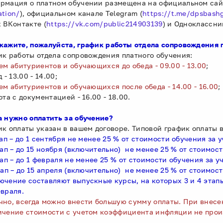
рмация о платном обучении размещена на официальном сайт
ation/
), официальном канале Telegram (
https://t.me/dpsbash
х ВКонтакте (
https://vk.com/public214903139
) и Одноклассни
кажите, пожалуйста, график работы отдела сопровождения 
ик работы отдела сопровождения платного обучения:
ем абитуриентов и обучающихся до обеда - 09.00 - 13.00
;
д - 13.00 - 14.00;
ем абитуриентов и обучающихся после обеда - 14.00 - 16.00
;
ота с документацией - 16.00 - 18.00.
а нужно оплатить за обучение?
ик оплаты указан в вашем договоре. Типовой график оплаты 
тап – до 1 сентября не менее 25 % от стоимости обучения за 
тап – до 15 ноября (включительно) не менее 25 % от стоимос
тап – до 1 февраля не менее 25 % от стоимости обучения за у
тап – до 15 апреля (включительно) не менее 25 % от стоимос
ючение составляют выпускные курсы, на которых 3 и 4 этапы
евраля.
чно, всегда можно внести большую сумму оплаты. При внесе
ичение стоимости с учетом коэффициента инфляции не прои