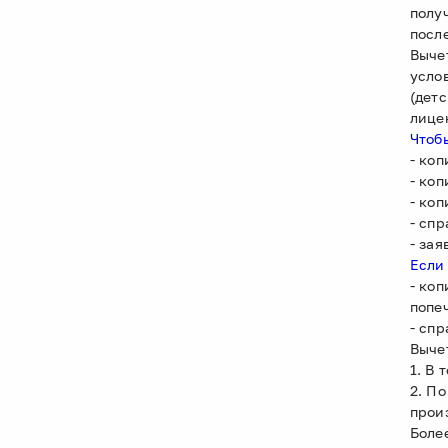
полу
посл
Выче
усло
(дет
лице
Чтоб
- ко
- ко
- ко
- сп
- за
Если
- ко
попе
- сп
Выче
1. В 
2. П
прои
Боле