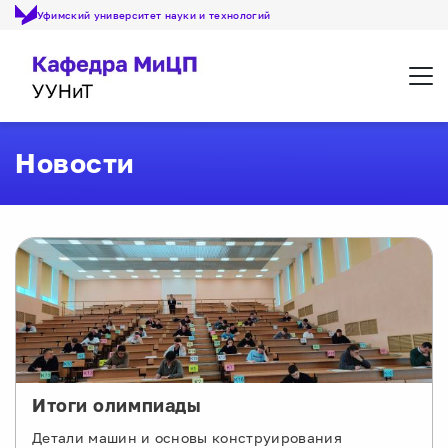
Уфимский университет науки и технологий
Откр
Новости
Итоги олимпиады
Детали машин и основы конструирования