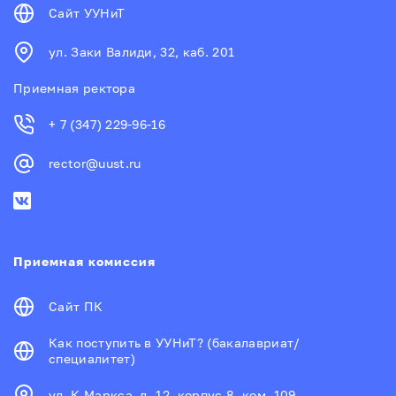
Сайт УУНиТ
ул. Заки Валиди, 32, каб. 201
Приемная ректора
+ 7 (347) 229-96-16
rector@uust.ru
Приемная комиссия
Сайт ПК
Как поступить в УУНиТ? (бакалавриат/
специалитет)
ул. К.Маркса, д. 12, корпус 8, ком. 109