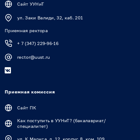
Сайт УУНиТ
ул. Заки Валиди, 32, каб. 201
Приемная ректора
+ 7 (347) 229-96-16
rector@uust.ru
Приемная комиссия
Сайт ПК
Как поступить в УУНиТ? (бакалавриат/
специалитет)
ул. К.Маркса, д. 12, корпус 8, ком. 109