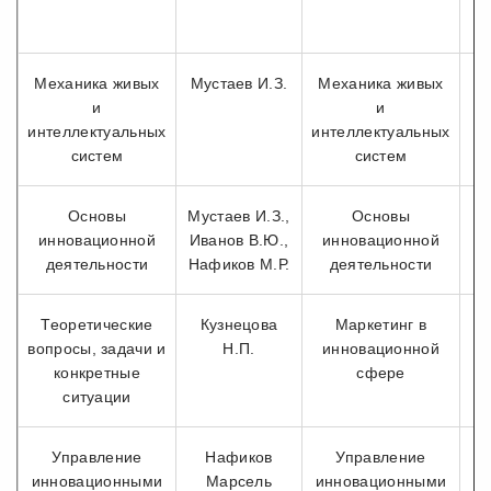
Механика живых
Мустаев И.З.
Механика живых
и
и
И
интеллектуальных
интеллектуальных
систем
систем
Основы
Мустаев И.З.,
Основы
инновационной
Иванов В.Ю.,
инновационной
И
деятельности
Нафиков М.Р.
деятельности
Теоретические
Кузнецова
Маркетинг в
вопросы, задачи и
Н.П.
инновационной
И
конкретные
сфере
ситуации
Управление
Нафиков
Управление
инновационными
Марсель
инновационными
И