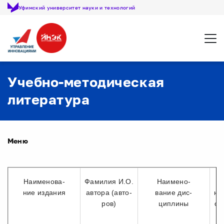
Уфимский университет науки и технологий
Откр
Учебно-методическая
литература
Меню
Наименова-
Фамилия И.О.
Наимено-
ние издания
автора (авто-
вание дис-
на
ров)
циплины
об
но