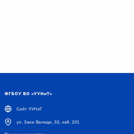
ФГБОУ ВО «УУНиТ»
Сайт УУНиТ
ул. Заки Валиди, 32, каб. 201