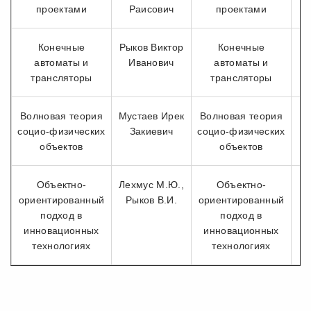
проектами
Раисович
проектами
Конечные
Рыков Виктор
Конечные
автоматы и
Иванович
автоматы и
И
трансляторы
трансляторы
Волновая теория
Мустаев Ирек
Волновая теория
социо-физических
Закиевич
социо-физических
И
объектов
объектов
Объектно-
Лехмус М.Ю.,
Объектно-
ориентированный
Рыков В.И.
ориентированный
И
подход в
подход в
инновационных
инновационных
технологиях
технологиях