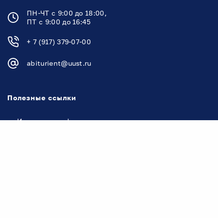
ПН-ЧТ с 9:00 до 18:00,
ПТ с 9:00 до 16:45
+ 7 (917) 379-07-00
abiturient@uust.ru
Полезные ссылки
Институты и факультеты
УУНиТ в рейтингах
Контакты Уфимского университета
Новости
Документы
Руководство университета