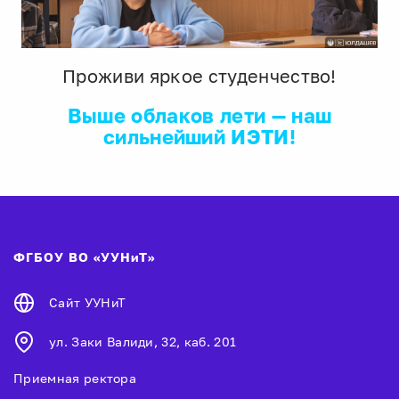
Проживи яркое студенчество!
Выше облаков лети — наш
сильнейший ИЭТИ!
ФГБОУ ВО «УУНиТ»
Сайт УУНиТ
ул. Заки Валиди, 32, каб. 201
Приемная ректора