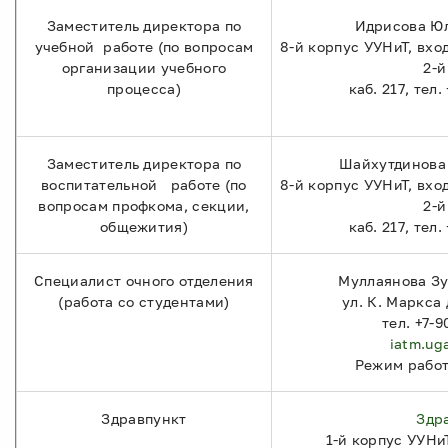
Заместитель директора по
Идрисова Юл
учебной работе (по вопросам
8-й корпус УУНиТ, вхо
организации учебного
2-й
процесса)
каб. 217, тел
Заместитель директора по
Шайхутдинова
воспитательной работе (по
8-й корпус УУНиТ, вхо
вопросам профкома, секции,
2-й
общежития)
каб. 217, тел
Специалист очного отделения
Муллаянова Зу
(работа со студентами)
ул. К. Маркса д
тел. +7-
iatm.ug
Режим работы
Здравпункт
Здр
1-й корпус УУНиТ