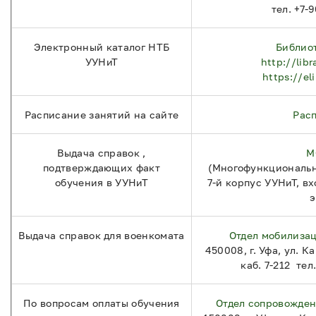
тел. +7-
Электронный каталог НТБ
Библио
УУНиТ
http://libr
https://el
Расписание занятий на сайте
Рас
Выдача справок ,
М
подтверждающих факт
(Многофункциональн
обучения в УУНиТ
7-й корпус УУНиТ, вхо
Выдача справок для военкомата
Отдел мобилиза
450008, г. Уфа, ул. К
каб. 7-212 тел
По вопросам оплаты обучения
Отдел сопровожден