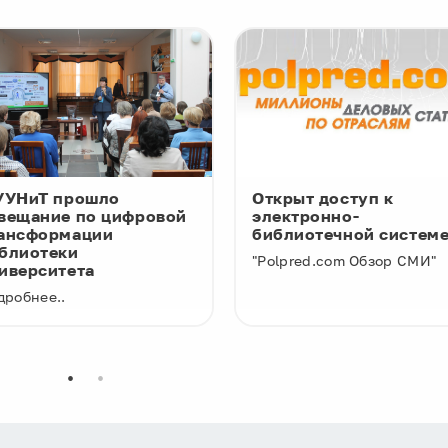
УУНиТ прошло
Открыт доступ к
вещание по цифровой
электронно-
ансформации
библиотечной систем
блиотеки
"Polpred.com Обзор СМИ"
иверситета
дробнее..