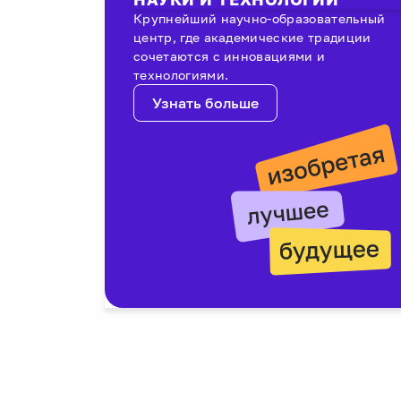
Крупнейший научно-образовательный
центр, где академические традиции
сочетаются с инновациями и
технологиями.
Узнать больше