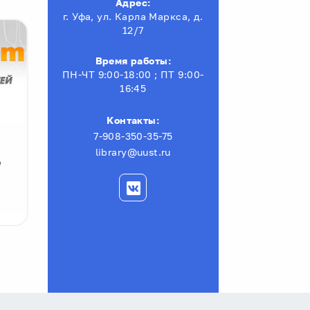
Адрес:
г. Уфа, ул. Карла Маркса, д.
12/7
Время работы:
ПН-ЧТ 9:00-18:00 ; ПТ 9:00-
16:45
Контакты:
The Institute of Electrical
7-908-350-35-75
Прием дис
and Electronics Engineers
библиотек
library@uust.ru
е
полнотекстовая библиотека
г. Уфа, ул. К
научно-технических и
12, корп. 7, 
патентных изданий от IEEE