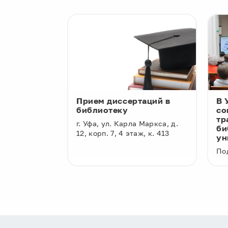
 Electrical
Прием диссертаций в
В 
s Engineers
библиотеку
со
тр
библиотека
г. Уфа, ул. Карла Маркса, д.
би
ких и
12, корп. 7, 4 этаж, к. 413
ун
ий от IEEE
По