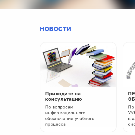
НОВОСТИ
Приходите на
ПЕ
консультацию
Э
учных
По вопросам
Пр
информационного
УУ
обеспечения учебного
в 
процесса
си