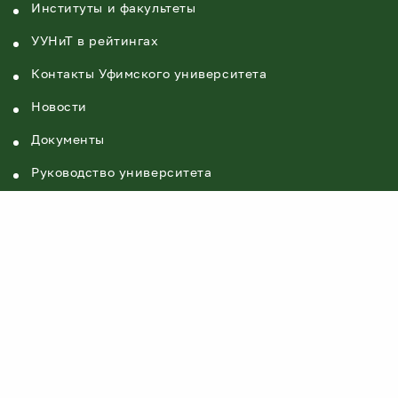
Институты и факультеты
УУНиТ в рейтингах
Контакты Уфимского университета
Новости
Документы
Руководство университета
Противодействие коррупции
Ресурсы университета
ИСУ
Расписание занятий и экзаменов
СДО литера Т