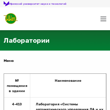
Уфимский университет науки и технологий
Откр
Лаборатории
Меню
№
Наименование
помещения
в здании
4-413
Лаборатория «Системы
автоматического управления ЛА и их