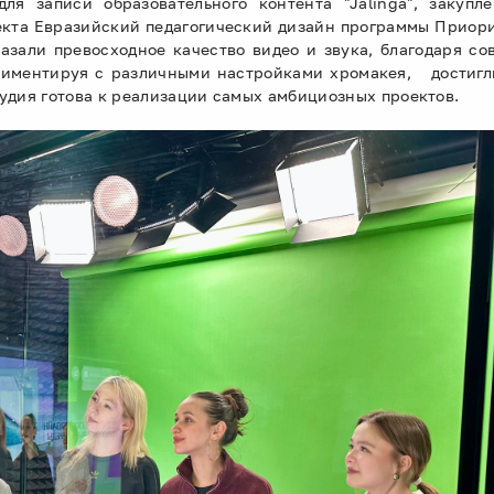
ля записи образовательного контента "Jalinga", закуп
оекта Евразийский педагогический дизайн программы Приори
казали превосходное качество видео и звука, благодаря 
иментируя с различными настройками хромакея, достигли
тудия готова к реализации самых амбициозных проектов.