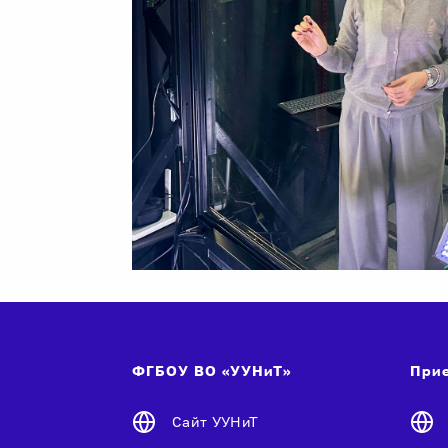
ФГБОУ ВО «УУНиТ»
Прие
Сайт УУНиТ