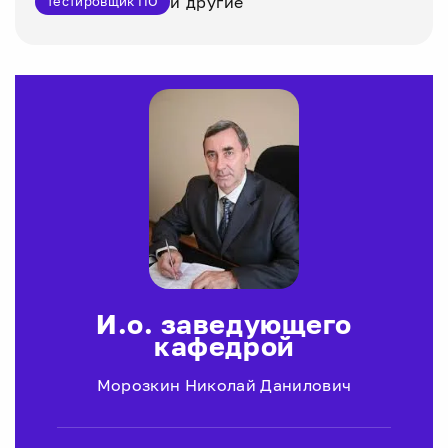
и другие
тестировщик ПО
И.о. заведующего
кафедрой
Морозкин Николай Данилович