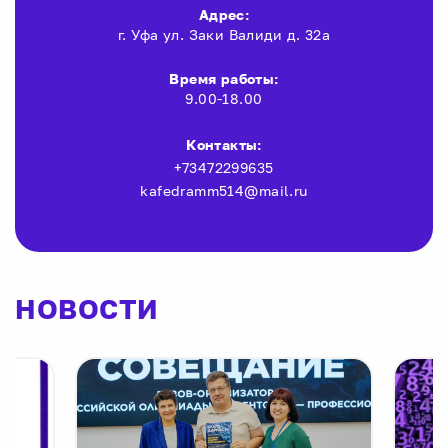
Адрес:
г. Уфа ул. Заки Валиди д. 32а
Время работы:
9.00-18.00
Контакты:
+73472299635
kafedramm514@mail.ru
НОВОСТИ