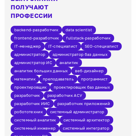
ПОЛУЧАЮТ
ПРОФЕССИИ
backend-разработчик
data scientist
frontend-разработчик
fullstack-разработчик
IT-менеджер
IT-специалист
SEO-специалист
администратор
администратор баз данных
администратор ИС
аналитик
аналитик больших данных
веб-дизайнер
математик
преподаватель
программист
проектировщик
проектировщик баз данных
разработчик
разработчик АСУ
разработчик ИИС
разработчик приложений
робототехник
системный администратор
системный аналитик
системный архитектор
системный инженер
системный интегратор