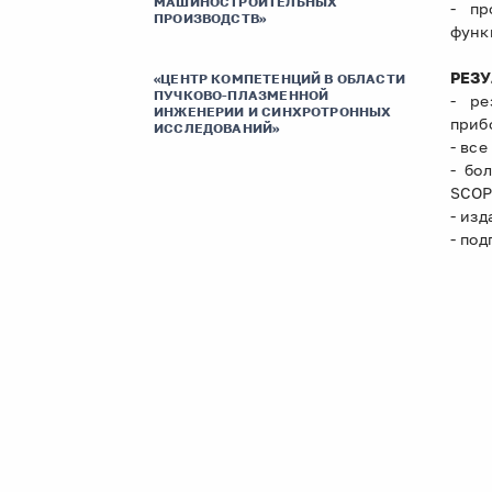
МАШИНОСТРОИТЕЛЬНЫХ
- пр
ПРОИЗВОДСТВ»
функ
РЕЗУ
«ЦЕНТР КОМПЕТЕНЦИЙ В ОБЛАСТИ
ПУЧКОВО-ПЛАЗМЕННОЙ
- ре
ИНЖЕНЕРИИ И СИНХРОТРОННЫХ
приб
ИССЛЕДОВАНИЙ»
- вс
- бо
SCOP
- из
- по