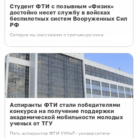
Студент ФТИ с позывным «Физик»
достойно несет службу в войсках
беспилотных систем Вооруженных Сил
РФ
Сегодня мы расскажем о третьекурснике
Уфимского университета науки и технологий.
Студент с позывным «Физик» в настоящее время с
честью выполняет задачи в составе подразделения
беспилотных систем Вооруженных Сил России.
Аспиранты ФТИ стали победителями
конкурса на получение поддержки
академической мобильности молодых
ученых от ТГУ
Пять аспирантов ФТИ УУНиТ- университета-