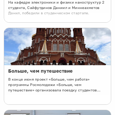
На кафедре электроники и физики наноструктур 2
студента, Сайфутдинов Даниил и Миннеахметов
Данил, победили в студенческом стартапе.
Больше, чем путешествие
В конце июня проект «Больше, чем работа»
программы Росмолодежи «Больше, чем
путешествие» организовала поездку студентов
УУНиТ в город Ижевск Удмуртской Республики в АО
«Ижевский мотозавод «Аксион-Холдинг».