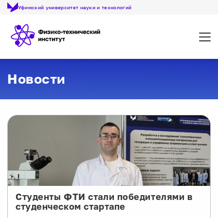
Уфимский университет науки и технологий
Откр
Новости
Студенты ФТИ стали победителями в
студенческом стартапе