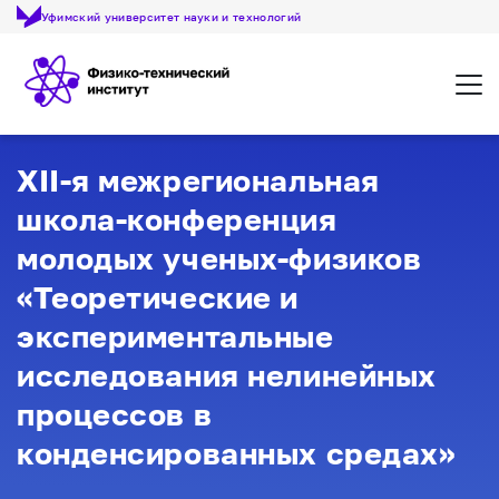
Уфимский университет науки и технологий
Откр
XII-я межрегиональная
школа-конференция
молодых ученых-физиков
«Теоретические и
экспериментальные
исследования нелинейных
процессов в
конденсированных средах»