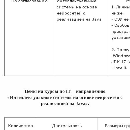
По согласованию
Интеллектуальные
Ус
системы на основе
1. Личны
нейросетей с
ниже:
реализацией на Java
- ОЗУ не
- Свобод
простран
установ
2. Пред
-Windows
JDK-17- 
- IntelliJ
Цены на курсы по IT – направлению
«Интеллектуальные системы на основе нейросетей с
реализацией на Java».
Количество
Длительность
Размеры гр