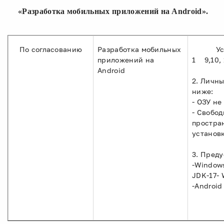
«Разработка мобильных приложений на Android».
По согласованию
Разработка мобильных
Ус
приложений на
1 9,10, 
Android
2. Личн
ниже:
- ОЗУ не
- Свобод
простран
установ
3. Пред
-Windows
JDK-17- 
-Android