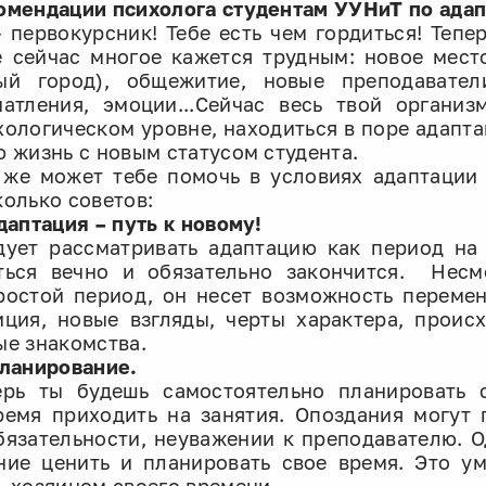
омендации психолога студентам УУНиТ по ада
– первокурсник! Тебе есть чем гордиться! Тепе
е сейчас многое кажется трудным: новое мест
ый город), общежитие, новые преподавател
чатления, эмоции...Сейчас весь твой организ
хологическом уровне, находиться в поре адапта
ю жизнь с новым статусом студента.
 же может тебе помочь в условиях адаптации 
колько советов:
Адаптация – путь к новому!
дует рассматривать адаптацию как период на 
ться вечно и обязательно закончится. Несм
ростой период, он несет возможность перемен
иция, новые взгляды, черты характера, проис
ые знакомства.
Планирование.
ерь ты будешь самостоятельно планировать 
ремя приходить на занятия. Опоздания могут 
бязательности, неуважении к преподавателю. 
ние ценить и планировать свое время. Это ум