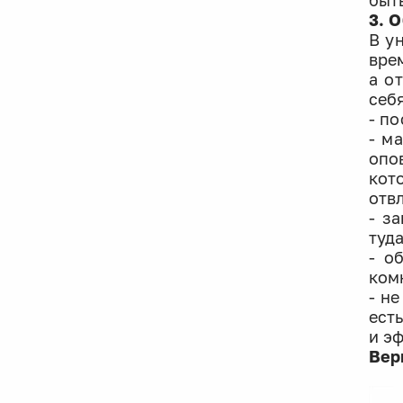
быт
3. 
В у
вре
а о
себ
- п
- м
опо
кот
отв
- з
туд
- о
ком
- н
ест
и э
Вер