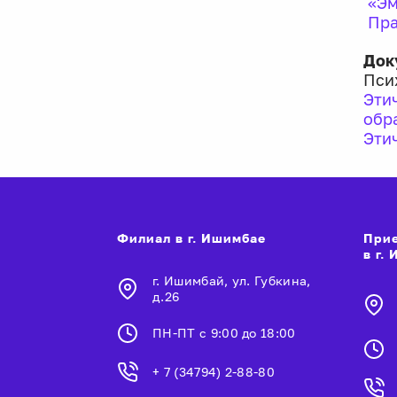
«Эм
Пра
Док
Пси
Эти
обр
Эти
Филиал в г. Ишимбае
Прие
в г.
г. Ишимбай, ул. Губкина,
д.26
ПН-ПТ с 9:00 до 18:00
+ 7 (34794) 2-88-80