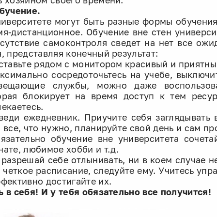
ь хозяином своего времени.
Обучение.
ниверситете могут быть разные формы обучени
мя-дистанционное. Обучение вне стен универси
тсутствие самоконтроля сведет на нет все ож
я, представляя конечный результат:
оставьте рядом с монитором красивый и приятны
аксимально сосредоточьтесь на учебе, выключи
вещающие службы, можно даже воспользова
орая блокирует на время доступ к тем ресу
лекаетесь.
аведи ежедневник. Приучите себя заглядывать 
а все, что нужно, планируйте свой день и сам пр
бязательно обучение вне университета сочета
нате, любимое хобби и т.д.
е разрешай себе отлынивать, ни в коем случае н
ь четкое расписание, следуйте ему. Учитесь упр
ффективно достигайте их.
ь в себя! И у тебя обязательно все получится!