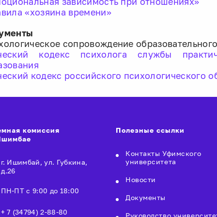
оциональная зависимость при отношениях»
вила «хозяина времени»
ументы
хологическое сопровождение образовательного
ческий кодекс психолога службы практи
азования
ческий кодекс российского психологического о
мная комиссия
Полезные ссылки
 Ишимбае
Контакты Уфимского
университета
г. Ишимбай, ул. Губкина,
д.26
Новости
ПН-ПТ с 9:00 до 18:00
Документы
+ 7 (34794) 2-88-80
Руководство университе