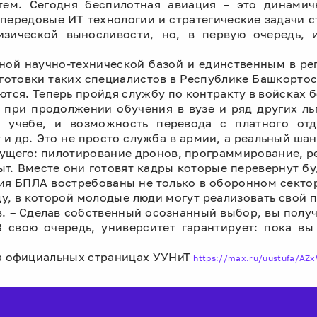
ем. Сегодня беспилотная авиация – это динамич
передовые ИТ технологии и стратегические задачи с
зической выносливости, но, в первую очередь, 
ной научно-технической базой и единственным в р
готовки таких специалистов в Республике Башкорто
ются. Теперь пройдя службу по контракту в войсках
 при продолжении обучения в вузе и ряд других льг
к учебе, и возможность перевода с платного от
и др. Это не просто служба в армии, а реальный ша
ущего: пилотирование дронов, программирование, р
пыт. Вместе они готовят кадры которые перевернут б
я БПЛА востребованы не только в оборонном сектор
у, в которой молодые люди могут реализовать свой 
. – Сделав собственный осознанный выбор, вы получи
 свою очередь, университет гарантирует: пока вы
на официальных страницах УУНиТ
https://max.ru/uustufa/A