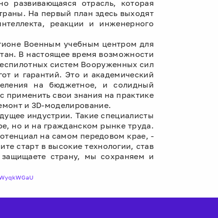
но развивающаяся отрасль, которая
траны. На первый план здесь выходят
интеллекта, реакции и инженерного
егионе Военным учебным центром для
стан. В настоящее время возможности
 беспилотных систем Вооруженных сил
от и гарантий. Это и академический
деления на бюджетное, и солидный
нс применить свои знания на практике
емонт и 3D-моделирование.
удущее индустрии. Такие специалисты
е, но и на гражданском рынке труда.
потенциал на самом передовом крае, -
те старт в высокие технологии, став
 защищаете страну, мы сохраняем и
ZxWyqkWGaU