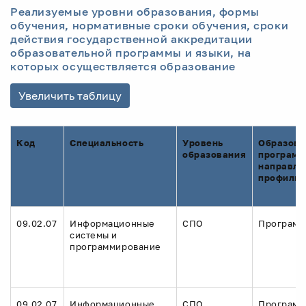
Реализуемые уровни образования, формы
обучения, нормативные сроки обучения, сроки
действия государственной аккредитации
образовательной программы и языки, на
которых осуществляется образование
Увеличить таблицу
Код
Специальность
Уровень
Образова
образования
программ
направле
профиль
09.02.07
Информационные
СПО
Программ
системы и
программирование
09.02.07
Информационные
СПО
Программ