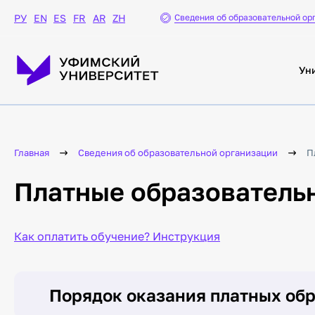
издания
Сведения об образовательной ор
РУ
EN
ES
FR
AR
ZH
Научные конференции
Медиацентр
Ун
Пресс-служба
Все новости
Объявления
Фотогалерея
СМИ о нас
Главная
Сведения об образовательной организации
П
Видеоролики
Платные образователь
Магазин мерча УУНиТ
Обеспечение
безопасности
Как оплатить обучение? Инструкция
Управление комплексной
безопасности
Противодействие
Порядок оказания платных обр
коррупции
Противодействие