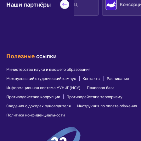
Наши партнёры
Профком работников
Евразийский НОЦ
Консорциум «Недра»
Отдых в СОЦ «Авиатор»
Телефонный справочник
Бланки документов
Пройти опрос о проекте
«Передовые инженерные
школы» и программе
«Приоритет 2030»
Полезные
ссылки
Личный кабинет
Кадровый электронный
Министерство науки и высшего образования
документооборот
Межвузовский студенческий кампус
Контакты
Расписание
Координационный
Информационная система УУНиТ (ИСУ)
Правовая база
центр
Противодействие коррупции
Противодействие терроризму
Сайт Координационного
Сведения о доходах руководителя
Инструкция по оплате обучения
центра
Противодействие
Политика конфиденциальности
идеологии терроризма в
молодежной среде
Социокультурная
адаптация иностранных