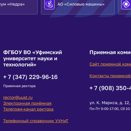
деятельность
АО «Силовые машины»
АО «ОДК»
Как перейти в Уфимский
университет из другого
вуза?
Вакантные бюджетные
места для приема
(перевода)
Как проверить
подлинность диплома?
ФГБОУ ВО «Уфимский
Приемная коми
университет науки и
технологий»
Сайт приемной ком
+ 7 (347) 229-96-16
Контакты приемной
Приемная ректора
+ 7 (908) 350-
rector@uust.ru
ул. К. Маркса, д. 12, 
Электронная приёмная
Телеграм-канал ректора
Пн-Пт 9:00-17:00, Сб 10
Телефонный справочник УУНиТ