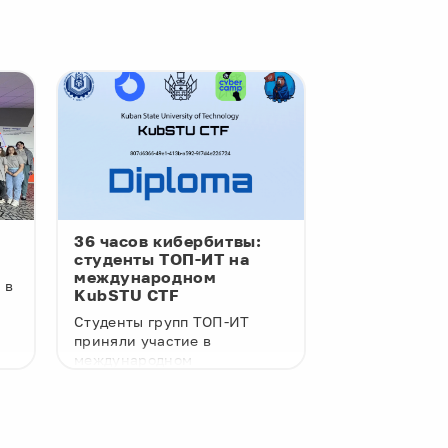
36 часов кибербитвы:
XXIX Чемпи
студенты ТОП-ИТ на
студенты Т
международном
эпицентре 
 в
KubSTU CTF
программир
Студенты групп ТОП-ИТ
Студенты гру
приняли участие в
приняли участ
международном
Чемпионате У
соревновании по
спортивному
кибербезопасности KubSTU
программиров
CTF, которое проходило 1-2
прошёл в Уфе 
мая в формате 36-часового
апреля. Масш