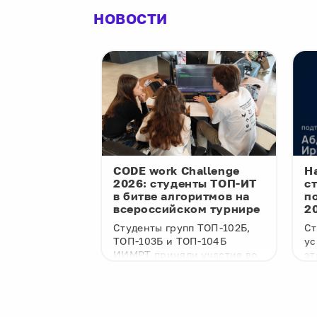
НОВОСТИ
дущее:
CODE work Challenge
Н
П-ИТ на
2026: студенты ТОП-ИТ
с
 ИИ-агентам
в битве алгоритмов на
п
всероссийском турнире
2
п ТОП-ИТ
Студенты групп ТОП-102Б,
Ст
ие в
ТОП-103Б и ТОП-104Б
ус
е
ИИМРТ приняли участие во
эт
го
Всероссийском чемпионате
ол
BitGN PAC по
по спортивному
20
ональных ИИ-
программированию
ко
ое прошло 11
«Код.ворк (челлендж) 2026»,
ию