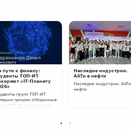
а пути к финалу:
Наследие индустрии.
туденты ТОП-ИТ
АйТи в нефти
окоряют «IT-Планету
Наследие индустрии. АйТи
026»
нефти
уденты групп ТОП-ИТ
пешно прошли отборочные
апы XVII Международной
импиады «IT-Планета
26» и вышли в финал,
торый пройдёт с 5 по 8
ня в дистанционном