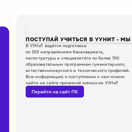
рмате. Ежегодно в
ревновании участвуют
лее 20 000 студентов из
 стран мира. Финалистам
едстоит решать задачи на
зе российских ИКТ-
шений — от настройки
ПОСТУПАЙ УЧИТЬСЯ В УУНИТ - МЫ
ащищённой
В УУНиТ ведётся подготовка
фраструктуры до
по 150 направлениям бакалавриата,
зработки веб-приложений
проектов по обнаружению
магистратуры и специалитета по более 700
пфейков.
образовательным программам гуманитарного,
естественнонаучного и технического профилей.
Всю информацию о поступлении к нам можно
найти на сайте приемной комиссии УУНиТ
Перейти на сайт ПК