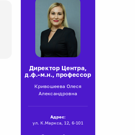
Директор Центра,
д.ф.-м.н., профессор
Кривошеева Олеся
Александровна
Адрес:
ул. К.Маркса, 12, 6-101