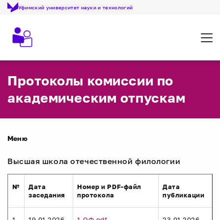
Уфимский университет науки и технологий
Откр
Протоколы комиссии по
академическим отпускам
Меню
Высшая школа отечественной филологии
№
Дата
Номер и PDF-файл
Дата
заседания
протокола
публикации
1
19.01.2026
1-ОФ.pdf
23.01.2026